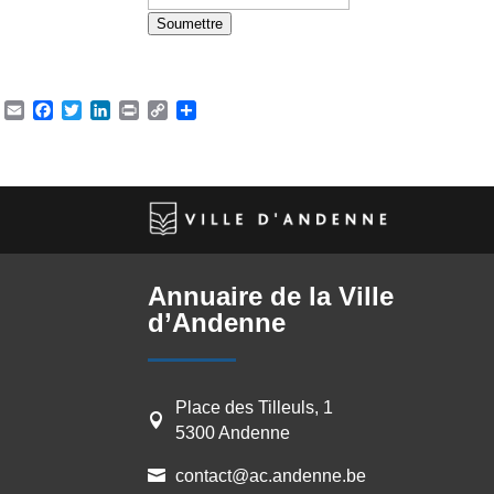
a
Soumettre
c
t
E
Email
Facebook
Twitter
LinkedIn
Print
Copy
Partager
m
Link
a
i
l
*
Annuaire de la Ville
d’Andenne
Place des Tilleuls, 1

5300 Andenne
contact@ac.andenne.be
