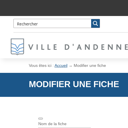
Skip
Aller
to
à
Content
la
navigation
Vous êtes ici :
Accueil
→
Modifier une fiche
MODIFIER UNE FICHE
Nom de la fiche