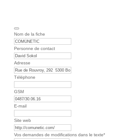
Nom de la fiche
P
Personne de contact
h
o
Adresse
n
e
Téléphone
N
u
GSM
m
b
E-mail
e
r
Site web
*
Vos demandes de modifications dans le texte
*