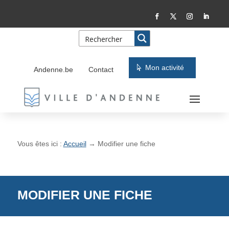
Skip
Aller
to
à
Content
la
navigation
Mon activité
Andenne.be
Contact
Vous êtes ici :
Accueil
→
Modifier une fiche
MODIFIER UNE FICHE