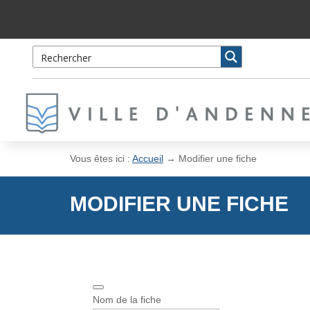
Skip
Aller
to
à
Content
la
navigation
Vous êtes ici :
Accueil
→
Modifier une fiche
MODIFIER UNE FICHE
Nom de la fiche