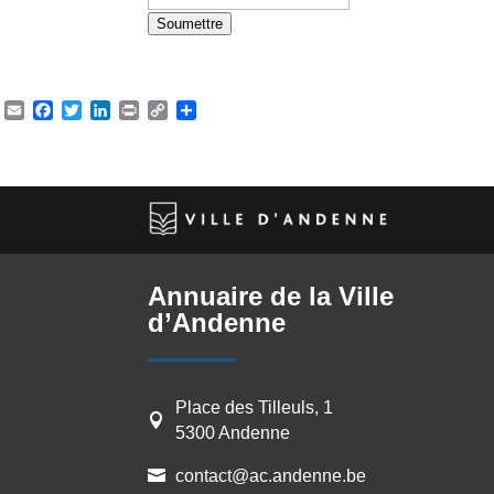
Soumettre
P
h
o
Email
Facebook
Twitter
LinkedIn
Print
Copy
Partager
n
Link
e
N
u
m
b
e
Annuaire de la Ville
r
d’Andenne
*
Place des Tilleuls, 1

5300 Andenne
contact@ac.andenne.be
