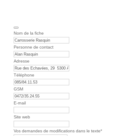
Nom de la fiche
P
Personne de contact
h
o
Adresse
n
e
Téléphone
N
u
GSM
m
b
E-mail
e
r
Site web
*
Vos demandes de modifications dans le texte
*