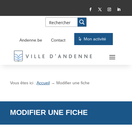
Skip
Aller
to
à
Content
la
navigation
Mon activité
Andenne.be
Contact
Vous êtes ici :
Accueil
→
Modifier une fiche
MODIFIER UNE FICHE