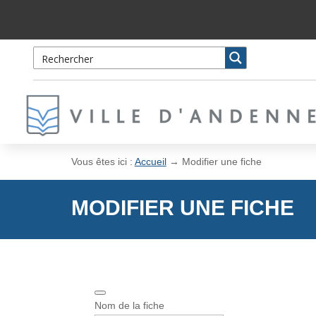
Skip
Aller
to
à
Content
la
navigation
Vous êtes ici :
Accueil
→
Modifier une fiche
MODIFIER UNE FICHE
Nom de la fiche