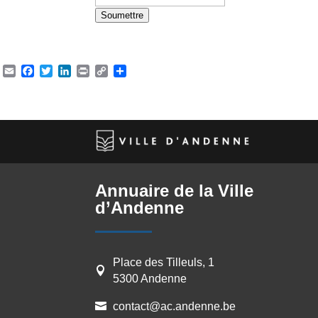
n
Soumettre
e
s
s
Email
Facebook
Twitter
LinkedIn
Print
Copy
Partager
E
Link
m
a
i
l
*
Annuaire de la Ville
d’Andenne
Place des Tilleuls, 1

5300 Andenne
contact@ac.andenne.be
