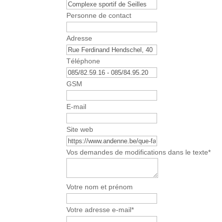
Personne de contact
Adresse
Téléphone
C
GSM
o
n
E-mail
t
a
Site web
c
t
Vos demandes de modifications dans le texte
*
E
m
a
Votre nom et prénom
i
l
Votre adresse e-mail
*
*