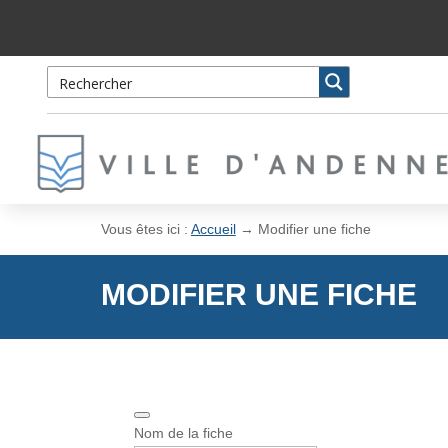
Skip
Aller
to
à
Content
la
navigation
Vous êtes ici :
Accueil
→
Modifier une fiche
MODIFIER UNE FICHE
Nom de la fiche