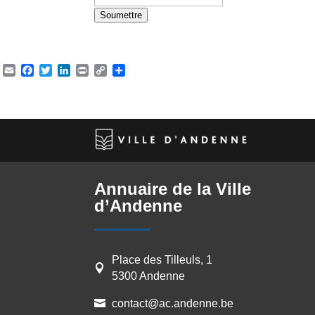
Soumettre
Email
Facebook
Twitter
LinkedIn
Print
Copy
Partager
Link
Annuaire de la Ville
d’Andenne
Place des Tilleuls, 1

5300 Andenne
contact@ac.andenne.be
