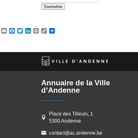
Soumettre
Email
Facebook
Twitter
LinkedIn
Print
Copy
Partager
Link
Annuaire de la Ville
d’Andenne
Place des Tilleuls, 1

5300 Andenne
contact@ac.andenne.be
