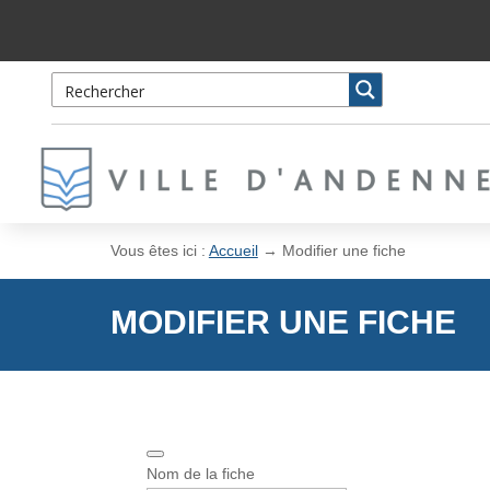
Skip
Aller
to
à
Content
la
navigation
Vous êtes ici :
Accueil
→
Modifier une fiche
MODIFIER UNE FICHE
Nom de la fiche