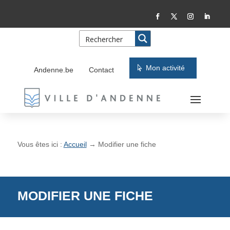
Skip
Aller
to
à
Content
la
navigation
Mon activité
Andenne.be
Contact
Vous êtes ici :
Accueil
→
Modifier une fiche
MODIFIER UNE FICHE