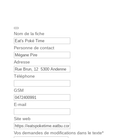
Nom de la fiche
Personne de contact
Adresse
C
Téléphone
o
m
GSM
p
a
E-mail
n
y
Site web
N
a
Vos demandes de modifications dans le texte
*