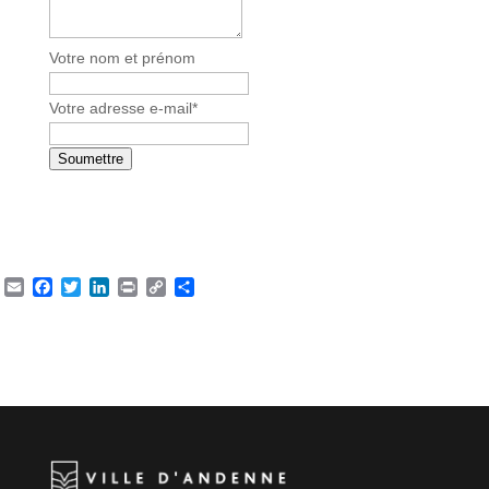
m
e
*
Votre nom et prénom
Votre adresse e-mail
*
Soumettre
Email
Facebook
Twitter
LinkedIn
Print
Copy
Partager
Link