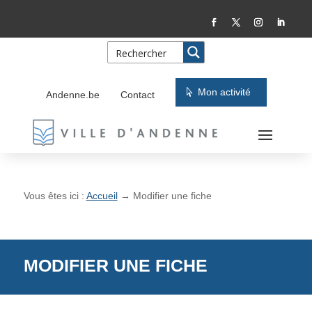
Skip
Aller
to
à
Content
la
navigation
Mon activité
Andenne.be
Contact
Vous êtes ici :
Accueil
→
Modifier une fiche
MODIFIER UNE FICHE