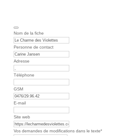
Y
Nom de la fiche
o
u
Personne de contact
r
W
Adresse
e
b
Téléphone
s
i
GSM
t
e
E-mail
*
Site web
Vos demandes de modifications dans le texte
*