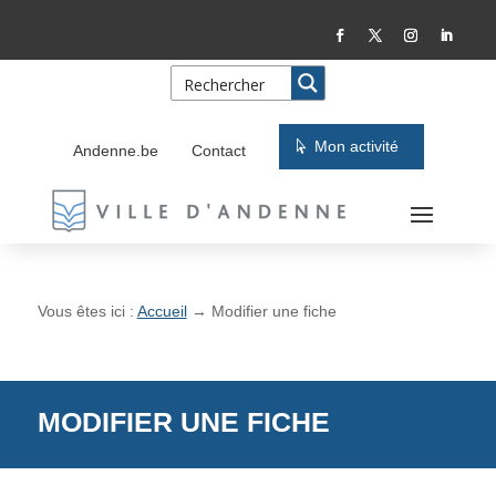
Skip
Aller
to
à
Content
la
navigation
Mon activité
Andenne.be
Contact
Vous êtes ici :
Accueil
→
Modifier une fiche
MODIFIER UNE FICHE