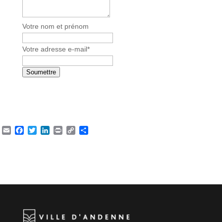
n
y
N
Votre nom et prénom
a
m
Votre adresse e-mail
*
e
*
Soumettre
Email
Facebook
Twitter
LinkedIn
Print
Copy
Partager
Link