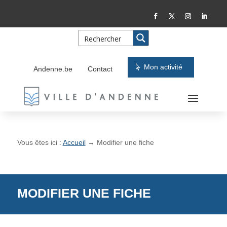
Skip
Aller
to
à
Content
la
navigation
Mon activité
Andenne.be
Contact
Vous êtes ici :
Accueil
→
Modifier une fiche
MODIFIER UNE FICHE