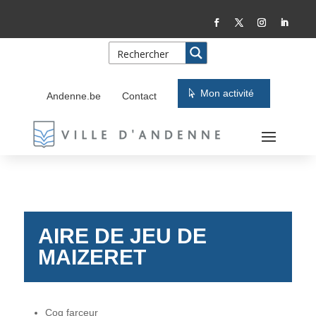
Skip
Aller
to
à
Content
la
navigation
Mon activité
Andenne.be
Contact
AIRE DE JEU DE
MAIZERET
Coq farceur