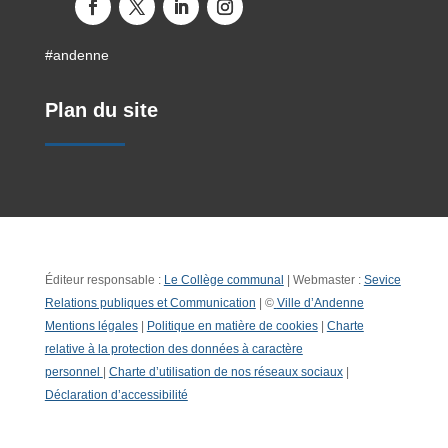
#andenne
Plan du site
Éditeur responsable :
Le Collège communal
| Webmaster :
Sevice
Relations publiques et Communication
| ©
Ville d’Andenne
Mentions légales
|
Politique en matière de cookies
|
Charte
relative à la protection des données à caractère
personnel
|
Charte d’utilisation de nos réseaux sociaux
|
Déclaration d’accessibilité