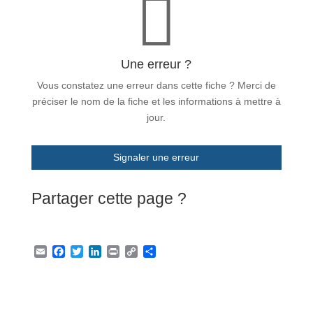

Une erreur ?
Vous constatez une erreur dans cette fiche ? Merci de
préciser le nom de la fiche et les informations à mettre à
jour.
Signaler une erreur
Partager cette page ?
E
F
T
L
P
C
P
m
a
w
i
r
o
a
a
c
i
n
i
p
r
i
e
t
k
n
y
t
l
b
t
e
t
L
a