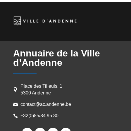
o
e
d
i
g
o
r
I
n
e
k
n
k
r
Annuaire de la Ville
d’Andenne
Place des Tilleuls, 1

5300 Andenne
contact@ac.andenne.be

+32(0)85/84.95.30
