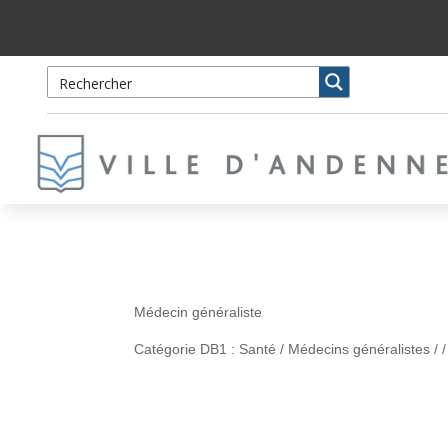
Skip
Aller
to
à
Content
la
navigation
Catherine Magnette – 
Médecin généraliste
Catégorie DB1 : Santé / Médecins généralistes / /